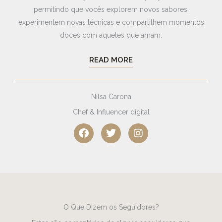
permitindo que vocês explorem novos sabores,
experimentem novas técnicas e compartilhem momentos
doces com aqueles que amam.
READ MORE
Nilsa Carona
Chef & Influencer digital
F
T
I
a
w
n
c
i
s
e
t
t
b
t
a
o
e
g
o
r
r
k
a
m
O Que Dizem os Seguidores?